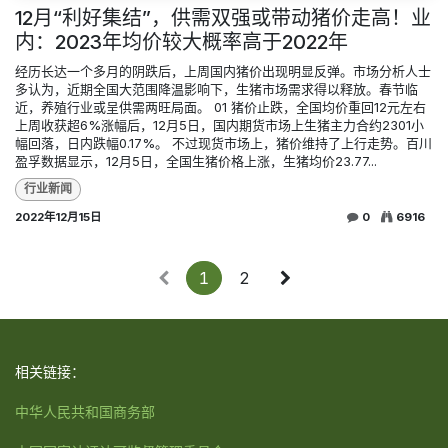
12月“利好集结”，供需双强或带动猪价走高！业
内：2023年均价较大概率高于2022年
经历长达一个多月的阴跌后，上周国内猪价出现明显反弹。市场分析人士
多认为，近期全国大范围降温影响下，生猪市场需求得以释放。春节临
近，养殖行业或呈供需两旺局面。 01 猪价止跌，全国均价重回12元左右
上周收获超6%涨幅后，12月5日，国内期货市场上生猪主力合约2301小
幅回落，日内跌幅0.17%。 不过现货市场上，猪价维持了上行走势。百川
盈孚数据显示，12月5日，全国生猪价格上涨，生猪均价23.77...
行业新闻
2022年12月15日
0
6916
1
2
相关链接：
中华人民共和国商务部