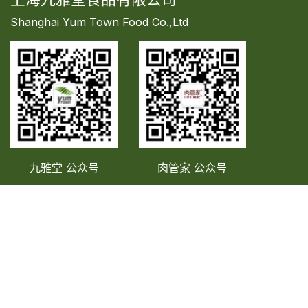
Shanghai Yum Town Food Co.,Ltd
九雅堂 公众号
肉管家
公众号
021-38046979
info@yumtown.com.cn
上海市浦东新区耀元路150号SK大厦3703-3705单元
版权所有© 上海九雅堂食品有限公司
沪公网安备31
0115
02
40
简体中文