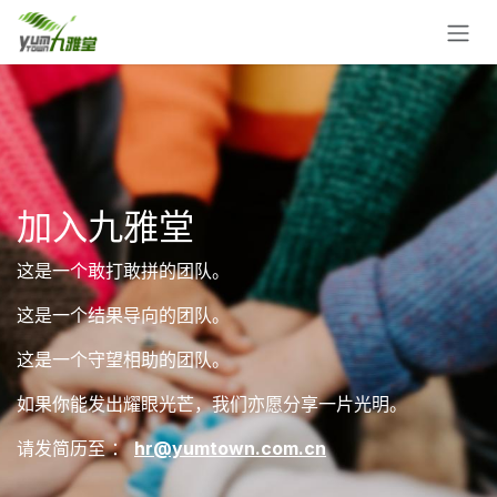
跳至内容
加入九雅堂
这是一个敢打敢拼的团队。
这是一个结果导向的团队。
这是一个守望相助的团队。
如果你能发出耀眼光芒，我们亦愿分享一片光明。
请发简历至 ：
hr@yumtown.com.cn