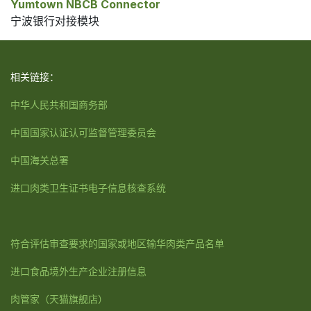
Yumtown NBCB Connector
宁波银行对接模块
相关链接：
中华人民共和国商务部
中国国家认证认可监督管理委员会
中国海关总署
进口肉类卫生证书电子信息核查系统
符合评估审查要求的国家或地区输华肉类产品名单
进口食品境外生产企业注册信息
肉管家
（天猫旗舰店）